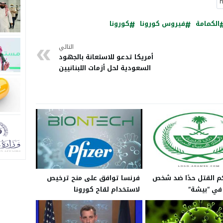
الكمامة
فيروس كورونا
كورونا
التالي
أمريكا تدعو للاستعانة بالجهود
السعودية لحل أزمات اللبنانيين
م القتل حدًا ضد شخص
فرنسا توافق على منح ترخيص
 في “بيشة”
لاستخدام لقاح كورونا