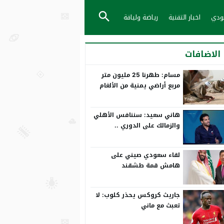
عودي
اخبار التقنية
رياضة ولياقة
الاضافات
مسام: طهرنا 25 مليون متر
مربع أراضي يمنية من الألغام
هاني سعيد: سننافس الأهلي
والزمالك على الدوري ..
ورمضان صبحي بياخد الانتقاد
على صدره
لقاء سعودي صيني على
هامش قمة طشقند
جاريث كروكس يحذر كلوب: لا
تعبث مع ماني