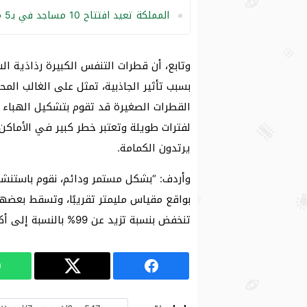
المملكة تعيد افتتاح 10 مساجد في بـ5 مناطق
وتابع، أن قطرات التنفس الكبيرة رذاذية 
بسبب تأثير الجاذبية، تمثل على الغالب الم
القطرات الصغيرة قد تقوم بتشكيل الهباء 
لفترات طويلة وتعتبر خطر كبير في الأماكن
يرتدون الكمامة.
وأردف: “بشكل مستمر ودائم، نقوم باستنشا
بواقع مقياس مليمتر تقريبًا، وتسقط بعضها 
تنخفض بنسبة تزيد عن 99% بالنسبة إلى أكبر القطرات التي تقيسها القطرات”.