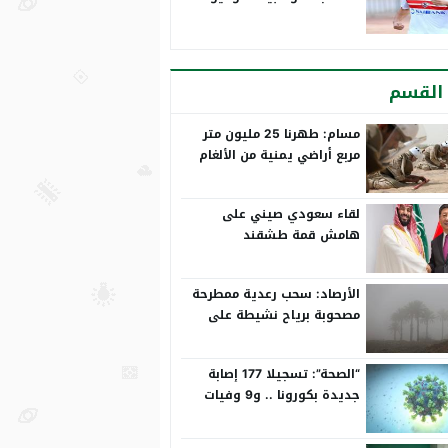
القسم
مسام: طهرنا 25 مليون متر
مربع أراضي يمنية من الألغام
لقاء سعودي صيني على
هامش قمة طشقند
الأرصاد: سحب رعدية ممطرحة
مصحوبة برياح نشيطة على
مكة حتى 8 مساءً
“الصحة”: تسجيلا 177 إصابة
جديدة بكورونا .. و9 وفيات