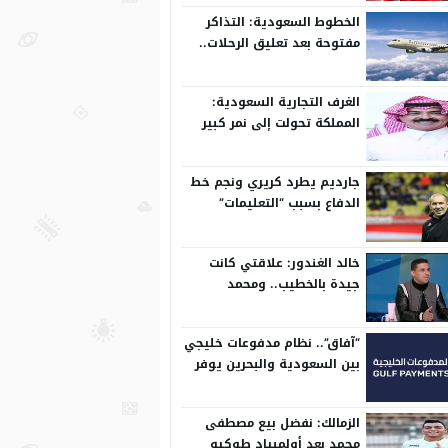
الخطوط السعودية: التذاكر
مفتوحة بعد تعليق الرحلات..
وتعدل مسبقًا
الغرف التجارية السعودية:
المملكة تحولت إلى نمر كبير
على المستوى الدولي
جارديم يطرد كريري ونجم خط
الدفاع بسبب “التعليمات”
خالد الغندور: علاقتي كانت
جيدة بالخطيب.. ومحمد
الشناوي مكنش له وجود لما
كان في بتروجيت
“آفاق”.. نظام مدفوعات خليجي
بين السعودية والبحرين يوفر
بيئة آمنة
الزمالك: نفضل بيع مصطفى
محمد بعد أولمبياد طوكيو