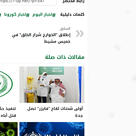
رابط مختصر
كلمات دليلية
اخبار اليوم
اخبار كورونا
السابق
إطلاق "الخوارج شرار الخلق" في
خميس مشيط
مقالات ذات صلة
أولى شحنات لقاح “فايزر” تصل
تنفيذ حك
جدة
قتل أباه