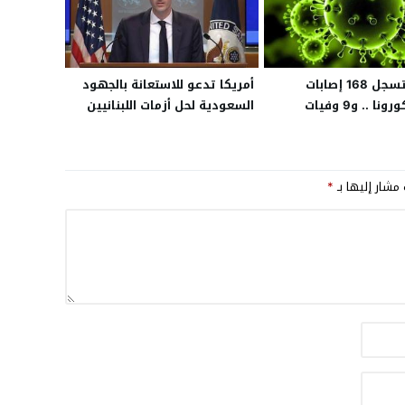
“الصحة” تسجل 168 إصابات
أمريكا تدعو للاستعانة بالجهود
ا .. و9 وفيات
السعودية لحل أزمات اللبنانيين
 مشار إليها بـ
*