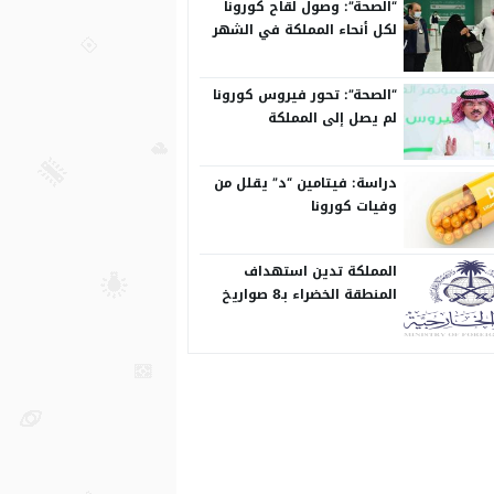
“الصحة”: وصول لقاح كورونا
لكل أنحاء المملكة في الشهر
المقبل
“الصحة”: تحور فيروس كورونا
لم يصل إلى المملكة
دراسة: فيتامين “د” يقلل من
وفيات كورونا
المملكة تدين استهداف
المنطقة الخضراء بـ8 صواريخ