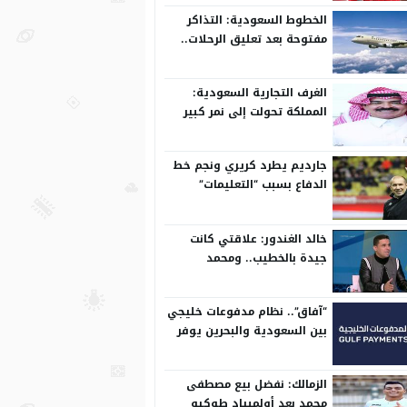
الخطوط السعودية: التذاكر
مفتوحة بعد تعليق الرحلات..
وتعدل مسبقًا
الغرف التجارية السعودية:
المملكة تحولت إلى نمر كبير
على المستوى الدولي
جارديم يطرد كريري ونجم خط
الدفاع بسبب “التعليمات”
خالد الغندور: علاقتي كانت
جيدة بالخطيب.. ومحمد
الشناوي مكنش له وجود لما
كان في بتروجيت
“آفاق”.. نظام مدفوعات خليجي
بين السعودية والبحرين يوفر
بيئة آمنة
الزمالك: نفضل بيع مصطفى
محمد بعد أولمبياد طوكيو