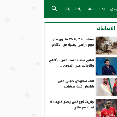
عودي
اخبار التقنية
رياضة ولياقة
الاضافات
مسام: طهرنا 25 مليون متر
مربع أراضي يمنية من الألغام
هاني سعيد: سننافس الأهلي
والزمالك على الدوري ..
ورمضان صبحي بياخد الانتقاد
على صدره
لقاء سعودي صيني على
هامش قمة طشقند
جاريث كروكس يحذر كلوب: لا
تعبث مع ماني