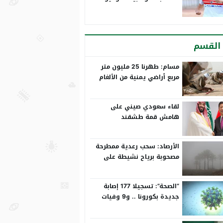
القسم
مسام: طهرنا 25 مليون متر
مربع أراضي يمنية من الألغام
لقاء سعودي صيني على
هامش قمة طشقند
الأرصاد: سحب رعدية ممطرحة
مصحوبة برياح نشيطة على
مكة حتى 8 مساءً
“الصحة”: تسجيلا 177 إصابة
جديدة بكورونا .. و9 وفيات