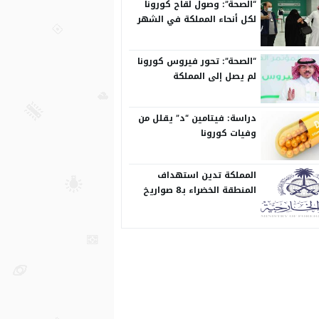
“الصحة”: وصول لقاح كورونا
لكل أنحاء المملكة في الشهر
المقبل
“الصحة”: تحور فيروس كورونا
لم يصل إلى المملكة
دراسة: فيتامين “د” يقلل من
وفيات كورونا
المملكة تدين استهداف
المنطقة الخضراء بـ8 صواريخ