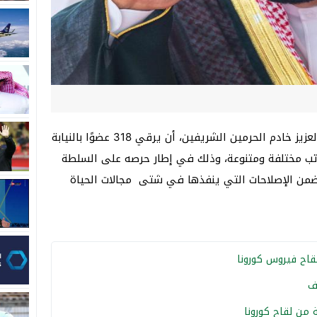
قرر العاهل السعودي الملك سلمان بن عبدالعزيز خادم الحرمين الشريفين، أن يرقي 318 عضوًا بالنيابة
اتب مختلفة ومتنوعة، وذلك في إطار حرصه على السلطة
ضمن الإصلاحات التي ينفذها في شتى مجالات الحياة
قاح فيروس كورونا
ف
من لقاح كورونا