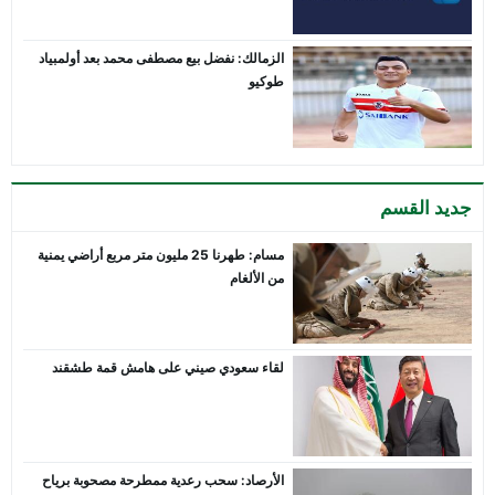
الزمالك: نفضل بيع مصطفى محمد بعد أولمبياد
طوكيو
جديد القسم
مسام: طهرنا 25 مليون متر مربع أراضي يمنية
من الألغام
لقاء سعودي صيني على هامش قمة طشقند
الأرصاد: سحب رعدية ممطرحة مصحوبة برياح