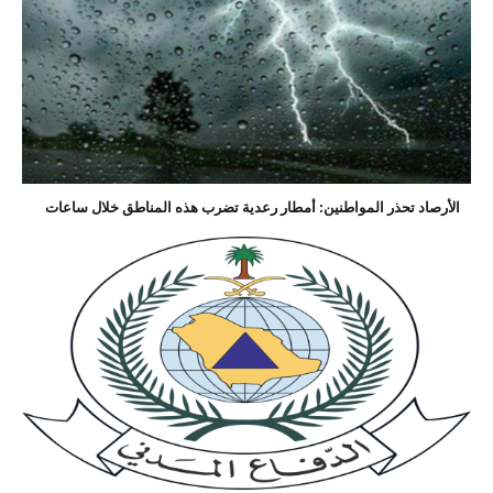
الأرصاد تحذر المواطنين: أمطار رعدية تضرب هذه المناطق خلال ساعات