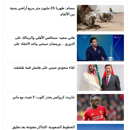
مسام: طهرنا 25 مليون متر مربع أراضي يمنية
من الألغام
هاني سعيد: سننافس الأهلي والزمالك على
الدوري .. ورمضان صبحي بياخد الانتقاد على
صدره
لقاء سعودي صيني على هامش قمة طشقند
جاريث كروكس يحذر كلوب: لا تعبث مع ماني
الخطوط السعودية: التذاكر مفتوحة بعد تعليق