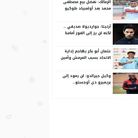
الزمالك: نفضل بيع مصطفى
محمد بعد أولمبياد طوكيو
أرتيتا: جوارديولا صديقي ..
لكنه لن يرَ إلى الفوز أمامنا
اليوم
عثمان أبو بكر يهاجم إدارة
الاتحاد بسبب المرمش وأمين
بخاري
وكيل جيرالدو: لن يعود إلى
بريميرو دي أوجستو..
ومسؤولي الأهلي يرغبون في
رحيله