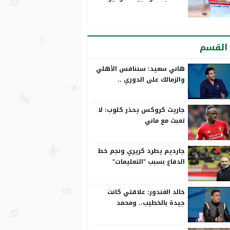
القسم
هاني سعيد: سننافس الأهلي
والزمالك على الدوري ..
ورمضان صبحي بياخد الانتقاد
على صدره
جاريث كروكس يحذر كلوب: لا
تعبث مع ماني
جارديم يطرد كريري ونجم خط
الدفاع بسبب “التعليمات”
خالد الغندور: علاقتي كانت
جيدة بالخطيب.. ومحمد
الشناوي مكنش له وجود لما
كان في بتروجيت