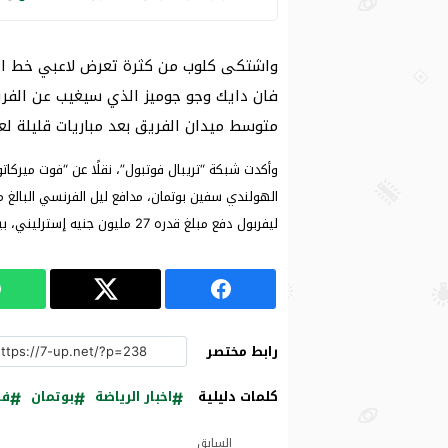
واشتكى كلوب من كثرة تعرض لاعبي خط الدف
فان دايك وجو جوميز الذي سيغيب عن الفري
متوسط ميدان الفريق بعد مباريات قليلة ل
وأكدت شبكة “تريبال فوتبول”، نقلًا عن “فوت ميركاتو
ليفربول دفع مبلغ قدره 27 مليون جنيه إسترليني، بينما لا يريد ليل بيع نجمه بما لا يقل عن 45 مليون باوند.
رابط مختصر
كلمات دليلية
اخبار الرياضة
بوتمان
فا
السابق