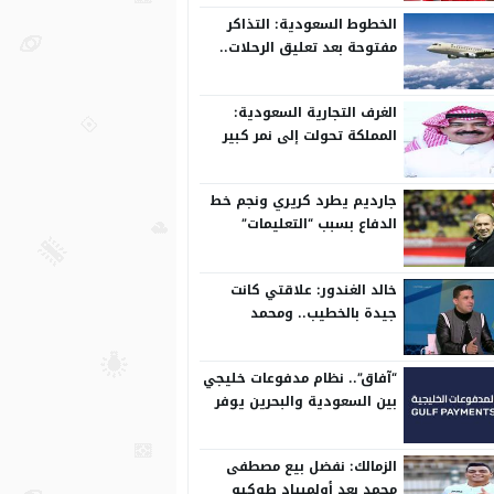
الخطوط السعودية: التذاكر
مفتوحة بعد تعليق الرحلات..
وتعدل مسبقًا
الغرف التجارية السعودية:
المملكة تحولت إلى نمر كبير
على المستوى الدولي
جارديم يطرد كريري ونجم خط
الدفاع بسبب “التعليمات”
خالد الغندور: علاقتي كانت
جيدة بالخطيب.. ومحمد
الشناوي مكنش له وجود لما
كان في بتروجيت
“آفاق”.. نظام مدفوعات خليجي
بين السعودية والبحرين يوفر
بيئة آمنة
الزمالك: نفضل بيع مصطفى
محمد بعد أولمبياد طوكيو