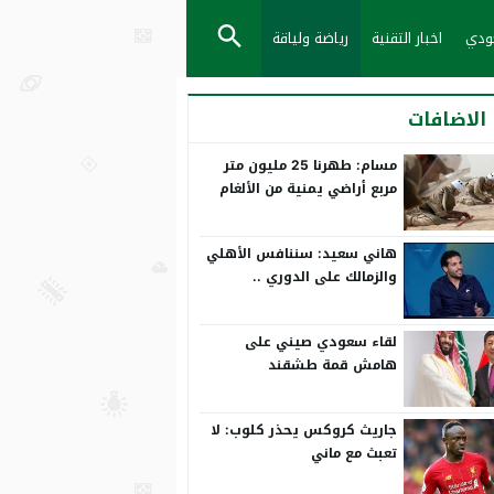
عودي
اخبار التقنية
رياضة ولياقة
الاضافات
مسام: طهرنا 25 مليون متر
مربع أراضي يمنية من الألغام
هاني سعيد: سننافس الأهلي
والزمالك على الدوري ..
ورمضان صبحي بياخد الانتقاد
على صدره
لقاء سعودي صيني على
هامش قمة طشقند
جاريث كروكس يحذر كلوب: لا
تعبث مع ماني