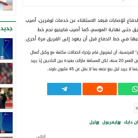
اع للإصابات فبعد الاستغناء عن خدمات لوفرين، أصيب
جديد 
ق حتى نهاية الموسم، كما أصيب فابينيو نجم خط
عبها في خط الدفاع قبل أن يعود إلى الفريق مرة أخرى.
” الفرنسية، أن ليفربول قام بإجراء اتصالات مكثفة مع وكيل أعمال
الهولندي سفين بوتمان، مدافع ليل الفرنسي البالغ من العمر 20 سنة، لكن المسافة مازالت بعيدة بين الناديين إذ يريد
ن دايك
ليفربول
ليل
التالي