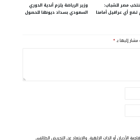
تخب مصر للشباب:
وزير الرياضة يلزم أندية الدوري
تضع أي عراقيل أمامنا
السعودي بسداد ديونها للحصول
على شهادة الكفاءة
 مشار إليها بـ
*
مة الأديان أو الذات الالهية. والابتعاد عن التحريض الطائفي