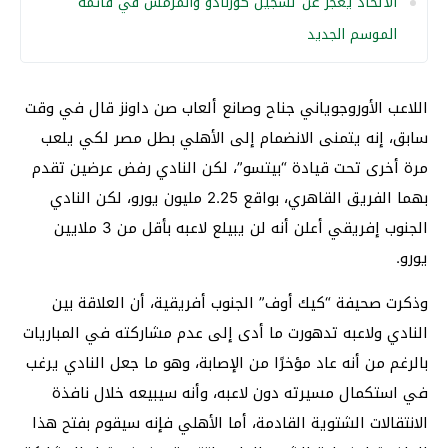
الاتحاد يعجز عن تسجيل كورنادو والمرمش في قائمة
الموسم الجديد
اللاعب الأوروجوياني جناح وصانع ألعاب صن داونز قال في وقت
سابق، إنه يتمنى الانضمام إلى الأهلي بطل مصر لكي يلعب
مرة أخرى تحت قيادة “بيتسو”، لكن النادي رفض عرضين تقدم
بهما الفريق القاهري، بواقع 2.25 مليون يورو، لكن النادي
الجنوب إفريقي أعلن أنه لن يبيلع لاعبه بأقل من 3 ملايين
يورو.
وذكرت صحيفة “كيك أوف” الجنوب أفريقية، أن العلاقة بين
النادي ولاعبه تدهورت ما أدى إلى عدم مشاركته في المباريات
بالرغم من أنه عاد مؤخرًا من الإصابة، وهو ما جعل النادي يرغب
في استكمال مسيرته دون لاعبه، وأنه سيبيعه خلال نافذة
الانتقالات الشتوية القادمة، أما الأهلي فإنه سيقوم بفتح هذا