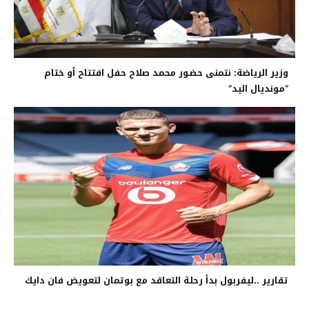
وزير الرياضة: نتمنى حضور محمد صلاح حفل افتتاح أو ختام
“مونديال اليد”
تقارير ..ليفربول بدأ رحلة التعاقد مع بوتمان لتعويض فان دايك