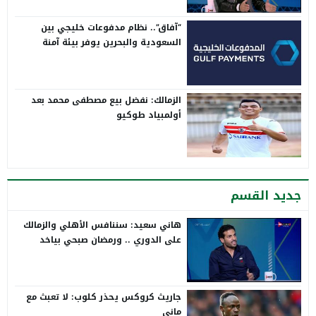
“آفاق”.. نظام مدفوعات خليجي بين
السعودية والبحرين يوفر بيئة آمنة
الزمالك: نفضل بيع مصطفى محمد بعد
أولمبياد طوكيو
جديد القسم
هاني سعيد: سننافس الأهلي والزمالك
على الدوري .. ورمضان صبحي بياخد
الانتقاد على صدره
جاريث كروكس يحذر كلوب: لا تعبث مع
ماني