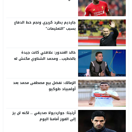
جارديم يطرد كريري ونجم خط الدفاع
بسبب “التعليمات”
خالد الغندور: علاقتي كانت جيدة
بالخطيب.. ومحمد الشناوي مكنش له
وجود لما كان في بتروجيت
الزمالك: نفضل بيع مصطفى محمد بعد
أولمبياد طوكيو
أرتيتا: جوارديولا صديقي .. لكنه لن يرَ
إلى الفوز أمامنا اليوم