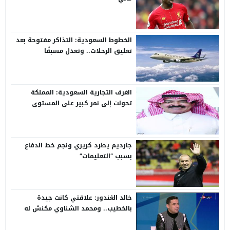
الخطوط السعودية: التذاكر مفتوحة بعد
تعليق الرحلات.. وتعدل مسبقًا
الغرف التجارية السعودية: المملكة
تحولت إلى نمر كبير على المستوى
الدولي
جارديم يطرد كريري ونجم خط الدفاع
بسبب “التعليمات”
خالد الغندور: علاقتي كانت جيدة
بالخطيب.. ومحمد الشناوي مكنش له
وجود لما كان في بتروجيت