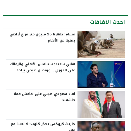
احدث الاضافات
مسام: طهرنا 25 مليون متر مربع أراضي
يمنية من الألغام
هاني سعيد: سننافس الأهلي والزمالك
على الدوري .. ورمضان صبحي بياخد
الانتقاد على صدره
لقاء سعودي صيني على هامش قمة
طشقند
جاريث كروكس يحذر كلوب: لا تعبث مع
ماني