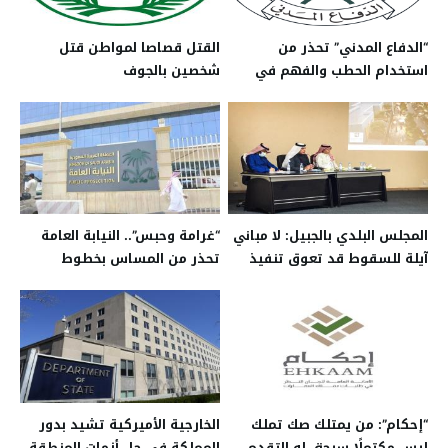
“الدفاع المدني” تحذر من
القتل قصاصا لمواطن قتل
استخدام الحطب والفهم في
شخصين بالجوف
التدفئة بالأماكن المغلقة
المجلس البلدي بالجبيل: لا مباني
“غرامة وحبس”.. النيابة العامة
آيلة للسقوط قد تعوق تنفيذ
تحذر من المساس بخطوط
“الجادة”
السكك الحديدية
“إحكام”: من يمتلك صك تملك
الخارجية الأميركية تشيد بدور
ليس مكتملًا سيحق له التقدم
المملكة في حل أزمات المنطقة