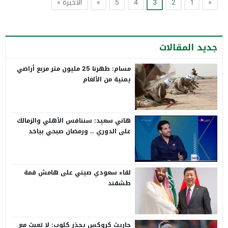
«
1
2
3
4
5
»
الأخيرة »
جديد المقالات
مسام: طهرنا 25 مليون متر مربع أراضي
يمنية من الألغام
هاني سعيد: سننافس الأهلي والزمالك
على الدوري .. ورمضان صبحي بياخد
الانتقاد على صدره
لقاء سعودي صيني على هامش قمة
طشقند
جاريث كروكس يحذر كلوب: لا تعبث مع