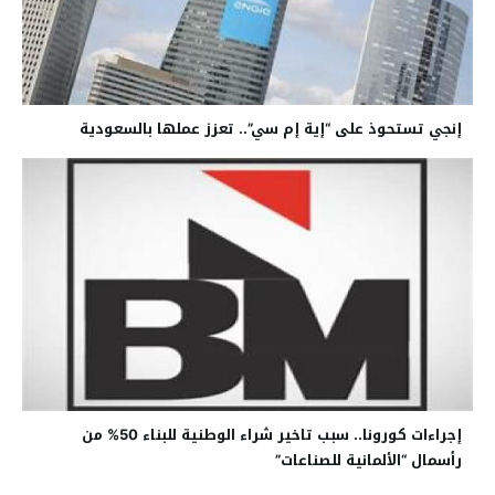
إنجي تستحوذ على “إية إم سي”.. تعزز عملها بالسعودية
إجراءات كورونا.. سبب تاخير شراء الوطنية للبناء 50% من
رأسمال “الألمانية للصناعات”