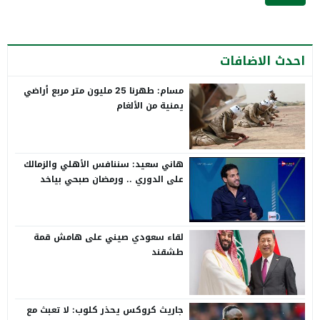
احدث الاضافات
مسام: طهرنا 25 مليون متر مربع أراضي
يمنية من الألغام
هاني سعيد: سننافس الأهلي والزمالك
على الدوري .. ورمضان صبحي بياخد
الانتقاد على صدره
لقاء سعودي صيني على هامش قمة
طشقند
جاريث كروكس يحذر كلوب: لا تعبث مع