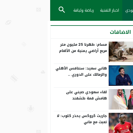
عودي
اخبار التقنية
رياضة ولياقة
الاضافات
مسام: طهرنا 25 مليون متر
مربع أراضي يمنية من الألغام
هاني سعيد: سننافس الأهلي
والزمالك على الدوري ..
ورمضان صبحي بياخد الانتقاد
على صدره
لقاء سعودي صيني على
هامش قمة طشقند
جاريث كروكس يحذر كلوب: لا
تعبث مع ماني