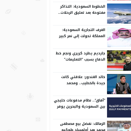
الخطوط السعودية: التذاكر
مفتوحة بعد تعليق الرحلات..
وتعدل مسبقًا
الغرف التجارية السعودية:
المملكة تحولت إلى نمر كبير
على المستوى الدولي
جارديم يطرد كريري ونجم خط
الدفاع بسبب “التعليمات”
خالد الغندور: علاقتي كانت
جيدة بالخطيب.. ومحمد
الشناوي مكنش له وجود لما
كان في بتروجيت
“آفاق”.. نظام مدفوعات خليجي
بين السعودية والبحرين يوفر
بيئة آمنة
الزمالك: نفضل بيع مصطفى
محمد بعد أولمبياد طوكيو