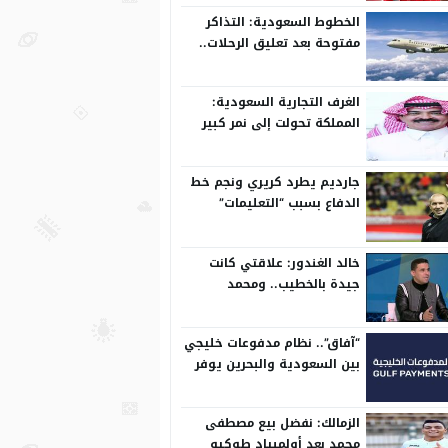
الخطوط السعودية: التذاكر
مفتوحة بعد تعليق الرحلات..
وتعدل مسبقًا
الغرف التجارية السعودية:
المملكة تحولت إلى نمر كبير
على المستوى الدولي
جارديم يطرد كريري ونجم خط
الدفاع بسبب “التعليمات”
خالد الغندور: علاقتي كانت
جيدة بالخطيب.. ومحمد
الشناوي مكنش له وجود لما
كان في بتروجيت
“آفاق”.. نظام مدفوعات خليجي
بين السعودية والبحرين يوفر
بيئة آمنة
الزمالك: نفضل بيع مصطفى
محمد بعد أولمبياد طوكيو