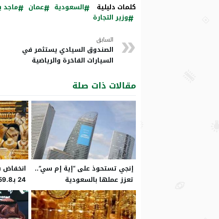
كلمات دليلية
السعودية
عمان
ماجد ب
وزير التجارة
السابق
الصندوق السيادي يستثمر في
السيارات الفاخرة والرياضية
مقالات ذات صلة
إنجي تستحوذ على “إية إم سي”..
انخفاض ف
تعزز عملها بالسعودية
24 بـ59.8 دولار