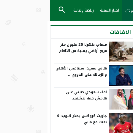
عودي
اخبار التقنية
رياضة ولياقة
الاضافات
مسام: طهرنا 25 مليون متر
مربع أراضي يمنية من الألغام
هاني سعيد: سننافس الأهلي
والزمالك على الدوري ..
ورمضان صبحي بياخد الانتقاد
على صدره
لقاء سعودي صيني على
هامش قمة طشقند
جاريث كروكس يحذر كلوب: لا
تعبث مع ماني