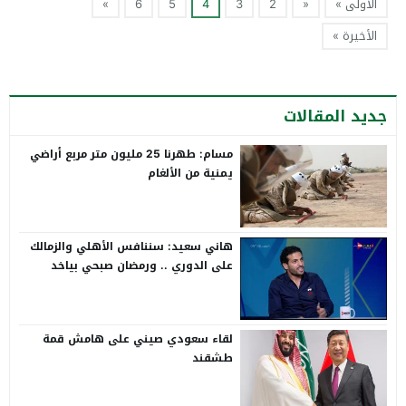
الأولى »
«
2
3
4
5
6
»
الأخيرة »
جديد المقالات
مسام: طهرنا 25 مليون متر مربع أراضي
يمنية من الألغام
هاني سعيد: سننافس الأهلي والزمالك
على الدوري .. ورمضان صبحي بياخد
الانتقاد على صدره
لقاء سعودي صيني على هامش قمة
طشقند