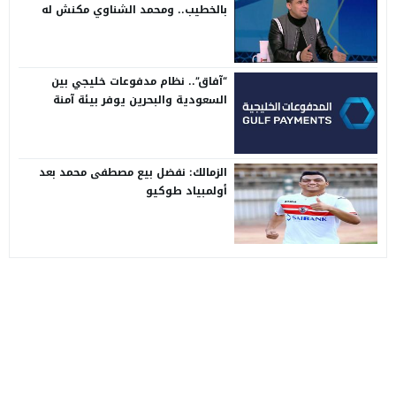
بالخطيب.. ومحمد الشناوي مكنش له
وجود لما كان في بتروجيت
“آفاق”.. نظام مدفوعات خليجي بين
السعودية والبحرين يوفر بيئة آمنة
الزمالك: نفضل بيع مصطفى محمد بعد
أولمبياد طوكيو
موقع سفن اب
© 2026 جميع الحقوق محفوظة.