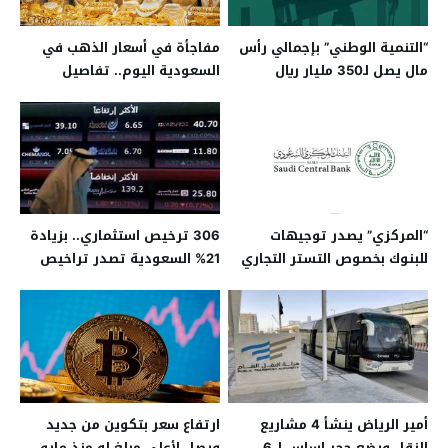
“التنمية الوطني” بإجمالي رأس
مفاجأة في أسعار الذهب في
مال يصل لـ350 مليار ريال
السعودية اليوم.. تفاصيل
“المركزي” يصدر توجيهات
306 ترخيص استثماري.. بزيادة
للبنوك بخصوص التستر التجاري
21% السعودية تصدر تراخيص
في الربع الثالث
أمير الرياض ينشأ 4 مشاريع
ارتفاع سعر بتكوين من جديد
للنقل ويضع حجر اساس لـ 6
ويصل لأعلى مبلغ له منذ مايو