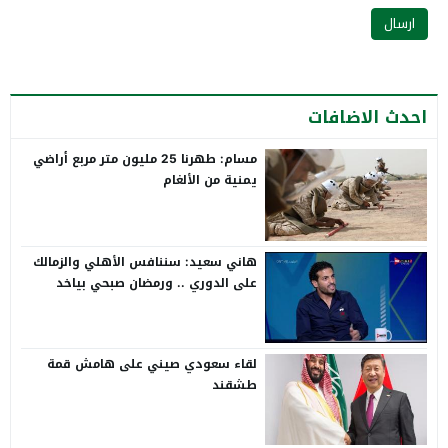
احدث الاضافات
مسام: طهرنا 25 مليون متر مربع أراضي
يمنية من الألغام
هاني سعيد: سننافس الأهلي والزمالك
على الدوري .. ورمضان صبحي بياخد
الانتقاد على صدره
لقاء سعودي صيني على هامش قمة
طشقند