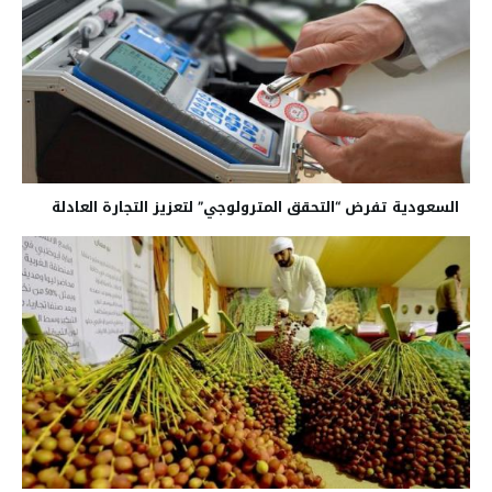
السعودية تفرض “التحقق المترولوجي” لتعزيز التجارة العادلة