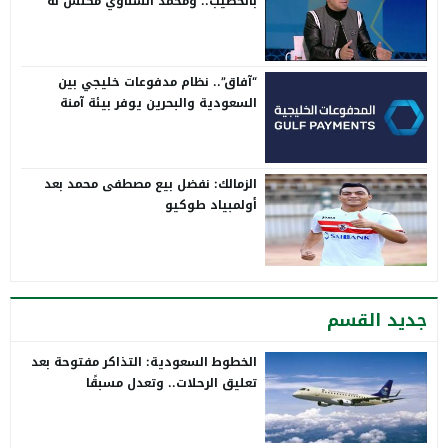
بالخطيب.. ومحمد الشناوي مكنش له
وجود لما كان في بتروجيت
“آفاق”.. نظام مدفوعات خليجي بين
السعودية والبحرين يوفر بيئة آمنة
الزمالك: نفضل بيع مصطفى محمد بعد
أولمبياد طوكيو
جديد القسم
الخطوط السعودية: التذاكر مفتوحة بعد
تعليق الرحلات.. وتعدل مسبقًا