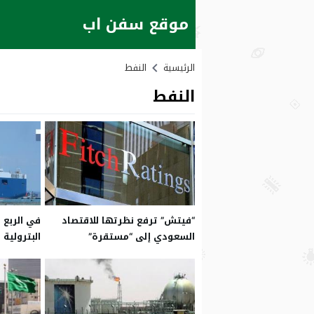
موقع سفن اب
الرئيسية
النفط
النفط
“فيتش” ترفع نظرتها للاقتصاد
في الربع ا
السعودي إلى “مستقرة”
البترولية ف