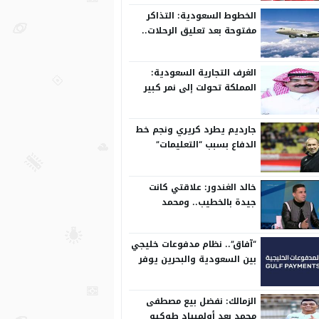
الخطوط السعودية: التذاكر
مفتوحة بعد تعليق الرحلات..
وتعدل مسبقًا
الغرف التجارية السعودية:
المملكة تحولت إلى نمر كبير
على المستوى الدولي
جارديم يطرد كريري ونجم خط
الدفاع بسبب “التعليمات”
خالد الغندور: علاقتي كانت
جيدة بالخطيب.. ومحمد
الشناوي مكنش له وجود لما
كان في بتروجيت
“آفاق”.. نظام مدفوعات خليجي
بين السعودية والبحرين يوفر
بيئة آمنة
الزمالك: نفضل بيع مصطفى
محمد بعد أولمبياد طوكيو