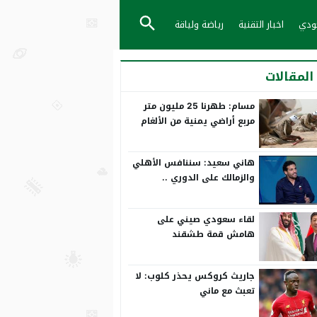
عودي
اخبار التقنية
رياضة ولياقة
المقالات
مسام: طهرنا 25 مليون متر
مربع أراضي يمنية من الألغام
هاني سعيد: سننافس الأهلي
والزمالك على الدوري ..
ورمضان صبحي بياخد الانتقاد
على صدره
لقاء سعودي صيني على
هامش قمة طشقند
جاريث كروكس يحذر كلوب: لا
تعبث مع ماني