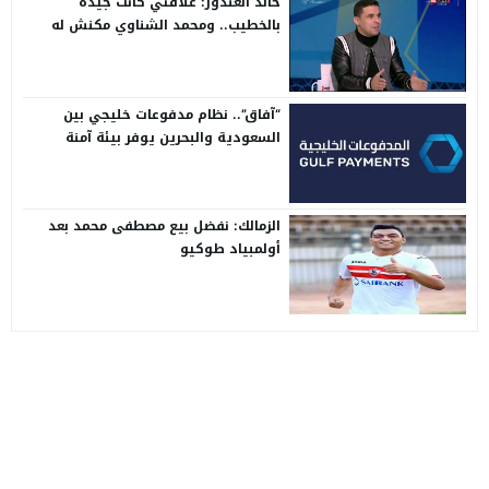
خالد الغندور: علاقتي كانت جيدة
بالخطيب.. ومحمد الشناوي مكنش له
وجود لما كان في بتروجيت
“آفاق”.. نظام مدفوعات خليجي بين
السعودية والبحرين يوفر بيئة آمنة
الزمالك: نفضل بيع مصطفى محمد بعد
أولمبياد طوكيو
موقع سفن اب
© 2026 جميع الحقوق محفوظة.