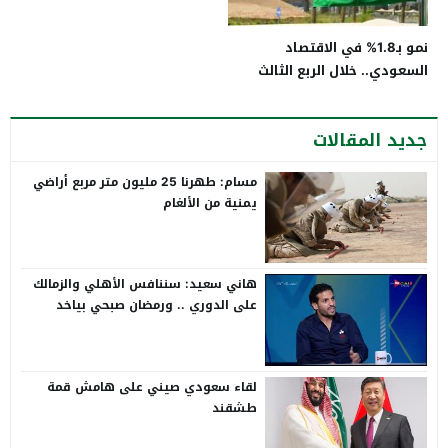
نمو بـ1.8% في الاقتصاد
السعودي.. خلال الربع الثالث
بـ2020
جديد المقالات
مسام: طهرنا 25 مليون متر مربع أراضي
يمنية من الألغام
هاني سعيد: سننافس الأهلي والزمالك
على الدوري .. ورمضان صبحي بياخد
الانتقاد على صدره
لقاء سعودي صيني على هامش قمة
طشقند