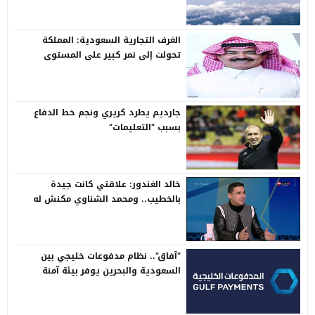
الغرف التجارية السعودية: المملكة
تحولت إلى نمر كبير على المستوى
الدولي
جارديم يطرد كريري ونجم خط الدفاع
بسبب “التعليمات”
خالد الغندور: علاقتي كانت جيدة
بالخطيب.. ومحمد الشناوي مكنش له
وجود لما كان في بتروجيت
“آفاق”.. نظام مدفوعات خليجي بين
السعودية والبحرين يوفر بيئة آمنة