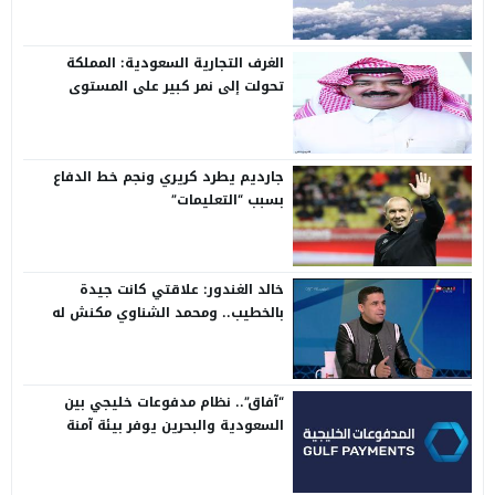
الغرف التجارية السعودية: المملكة
تحولت إلى نمر كبير على المستوى
الدولي
جارديم يطرد كريري ونجم خط الدفاع
بسبب “التعليمات”
خالد الغندور: علاقتي كانت جيدة
بالخطيب.. ومحمد الشناوي مكنش له
وجود لما كان في بتروجيت
“آفاق”.. نظام مدفوعات خليجي بين
السعودية والبحرين يوفر بيئة آمنة