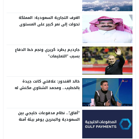
الغرف التجارية السعودية: المملكة
تحولت إلى نمر كبير على المستوى
الدولي
جارديم يطرد كريري ونجم خط الدفاع
بسبب “التعليمات”
خالد الغندور: علاقتي كانت جيدة
بالخطيب.. ومحمد الشناوي مكنش له
وجود لما كان في بتروجيت
“آفاق”.. نظام مدفوعات خليجي بين
السعودية والبحرين يوفر بيئة آمنة