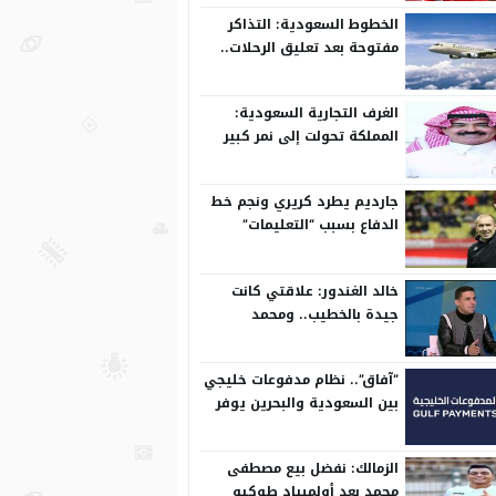
الخطوط السعودية: التذاكر
مفتوحة بعد تعليق الرحلات..
وتعدل مسبقًا
الغرف التجارية السعودية:
المملكة تحولت إلى نمر كبير
على المستوى الدولي
جارديم يطرد كريري ونجم خط
الدفاع بسبب “التعليمات”
خالد الغندور: علاقتي كانت
جيدة بالخطيب.. ومحمد
الشناوي مكنش له وجود لما
كان في بتروجيت
“آفاق”.. نظام مدفوعات خليجي
بين السعودية والبحرين يوفر
بيئة آمنة
الزمالك: نفضل بيع مصطفى
محمد بعد أولمبياد طوكيو