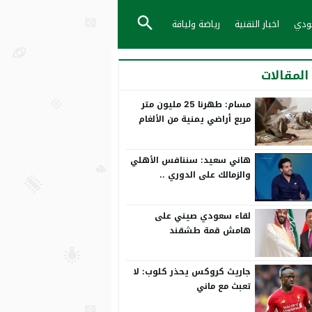
عودي
اخبار التقنية
رياضة ولياقة
المقالات
مسام: طهرنا 25 مليون متر
مربع أراضي يمنية من الألغام
هاني سعيد: سننافس الأهلي
والزمالك على الدوري ..
ورمضان صبحي بياخد الانتقاد
على صدره
لقاء سعودي صيني على
هامش قمة طشقند
جاريث كروكس يحذر كلوب: لا
تعبث مع ماني