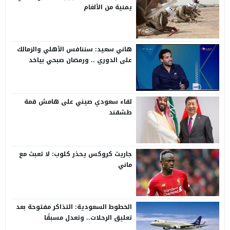
يمنية من الألغام
هاني سعيد: سننافس الأهلي والزمالك
على الدوري .. ورمضان صبحي بياخد
الانتقاد على صدره
لقاء سعودي صيني على هامش قمة
طشقند
جاريث كروكس يحذر كلوب: لا تعبث مع
ماني
الخطوط السعودية: التذاكر مفتوحة بعد
تعليق الرحلات.. وتعدل مسبقًا