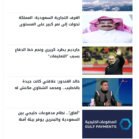
الغرف التجارية السعودية: المملكة
تحولت إلى نمر كبير على المستوى
الدولي
جارديم يطرد كريري ونجم خط الدفاع
بسبب “التعليمات”
خالد الغندور: علاقتي كانت جيدة
بالخطيب.. ومحمد الشناوي مكنش له
وجود لما كان في بتروجيت
“آفاق”.. نظام مدفوعات خليجي بين
السعودية والبحرين يوفر بيئة آمنة