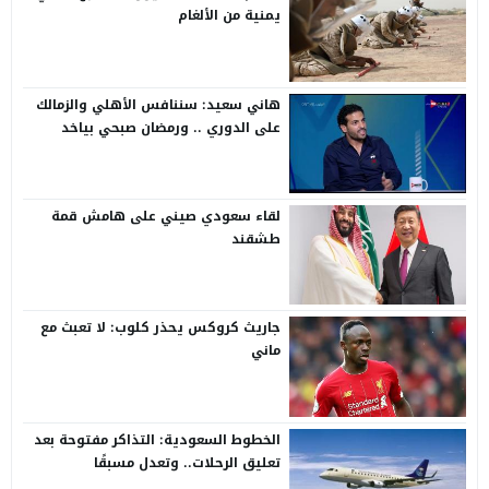
يمنية من الألغام
هاني سعيد: سننافس الأهلي والزمالك
على الدوري .. ورمضان صبحي بياخد
الانتقاد على صدره
لقاء سعودي صيني على هامش قمة
طشقند
جاريث كروكس يحذر كلوب: لا تعبث مع
ماني
الخطوط السعودية: التذاكر مفتوحة بعد
تعليق الرحلات.. وتعدل مسبقًا