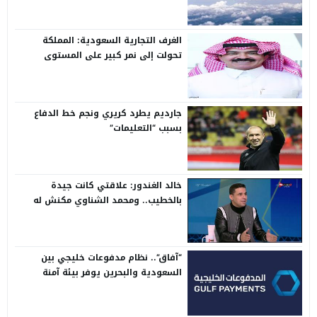
الغرف التجارية السعودية: المملكة
تحولت إلى نمر كبير على المستوى
الدولي
جارديم يطرد كريري ونجم خط الدفاع
بسبب “التعليمات”
خالد الغندور: علاقتي كانت جيدة
بالخطيب.. ومحمد الشناوي مكنش له
وجود لما كان في بتروجيت
“آفاق”.. نظام مدفوعات خليجي بين
السعودية والبحرين يوفر بيئة آمنة