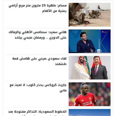
مسام: طهرنا 25 مليون متر مربع أراضي
يمنية من الألغام
هاني سعيد: سننافس الأهلي والزمالك
على الدوري .. ورمضان صبحي بياخد
الانتقاد على صدره
لقاء سعودي صيني على هامش قمة
طشقند
جاريث كروكس يحذر كلوب: لا تعبث مع
ماني
الخطوط السعودية: التذاكر مفتوحة بعد