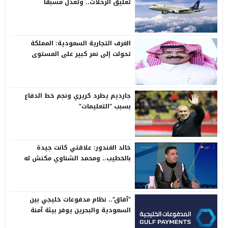
تعليق الرحلات.. وتعدل مسبقًا
الغرف التجارية السعودية: المملكة
تحولت إلى نمر كبير على المستوى
الدولي
جارديم يطرد كريري ونجم خط الدفاع
بسبب “التعليمات”
خالد الغندور: علاقتي كانت جيدة
بالخطيب.. ومحمد الشناوي مكنش له
وجود لما كان في بتروجيت
“آفاق”.. نظام مدفوعات خليجي بين
السعودية والبحرين يوفر بيئة آمنة