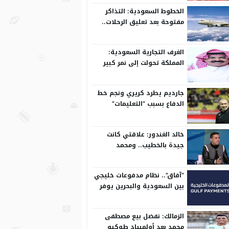
الخطوط السعودية: التذاكر
مفتوحة بعد تعليق الرحلات..
وتعدل مسبقًا
الغرف التجارية السعودية:
المملكة تحولت إلى نمر كبير
على المستوى الدولي
جارديم يطرد كريري ونجم خط
الدفاع بسبب “التعليمات”
خالد الغندور: علاقتي كانت
جيدة بالخطيب.. ومحمد
الشناوي مكنش له وجود لما
كان في بتروجيت
“آفاق”.. نظام مدفوعات خليجي
بين السعودية والبحرين يوفر
بيئة آمنة
الزمالك: نفضل بيع مصطفى
محمد بعد أولمبياد طوكيو