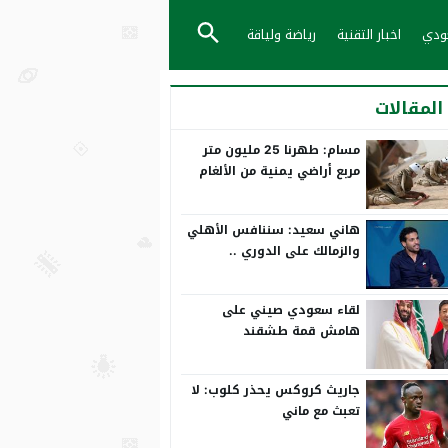
عودي
اخبار التقنية
رياضة ولياقة
المقالات
مسام: طهرنا 25 مليون متر
مربع أراضي يمنية من الألغام
هاني سعيد: سننافس الأهلي
والزمالك على الدوري ..
ورمضان صبحي بياخد الانتقاد
على صدره
لقاء سعودي صيني على
هامش قمة طشقند
جاريث كروكس يحذر كلوب: لا
تعبث مع ماني