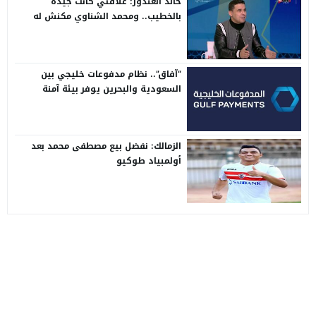
خالد الغندور: علاقتي كانت جيدة
بالخطيب.. ومحمد الشناوي مكنش له
وجود لما كان في بتروجيت
“آفاق”.. نظام مدفوعات خليجي بين
السعودية والبحرين يوفر بيئة آمنة
الزمالك: نفضل بيع مصطفى محمد بعد
أولمبياد طوكيو
موقع سفن اب
© 2026 جميع الحقوق محفوظة.