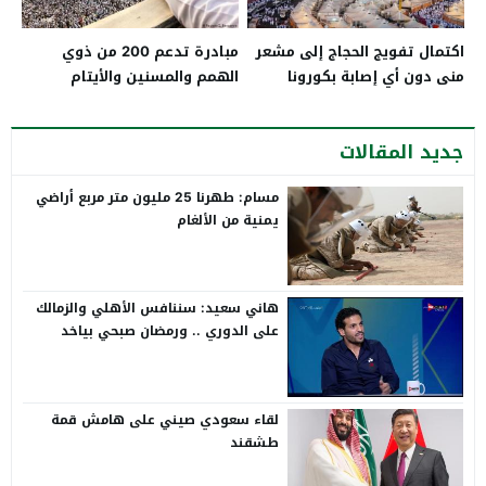
اكتمال تفويج الحجاج إلى مشعر
مبادرة تدعم 200 من ذوي
منى دون أي إصابة بكورونا
الهمم والمسنين والأيتام
جديد المقالات
مسام: طهرنا 25 مليون متر مربع أراضي
يمنية من الألغام
هاني سعيد: سننافس الأهلي والزمالك
على الدوري .. ورمضان صبحي بياخد
الانتقاد على صدره
لقاء سعودي صيني على هامش قمة
طشقند