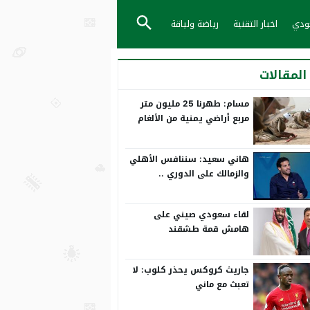
عودي
اخبار التقنية
رياضة ولياقة
المقالات
مسام: طهرنا 25 مليون متر
مربع أراضي يمنية من الألغام
هاني سعيد: سننافس الأهلي
والزمالك على الدوري ..
ورمضان صبحي بياخد الانتقاد
على صدره
لقاء سعودي صيني على
هامش قمة طشقند
جاريث كروكس يحذر كلوب: لا
تعبث مع ماني