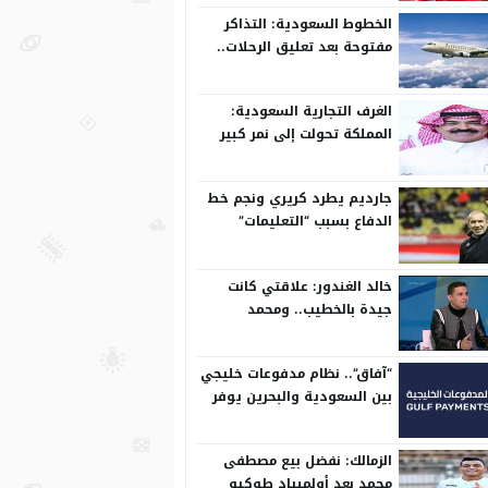
الخطوط السعودية: التذاكر
مفتوحة بعد تعليق الرحلات..
وتعدل مسبقًا
الغرف التجارية السعودية:
المملكة تحولت إلى نمر كبير
على المستوى الدولي
جارديم يطرد كريري ونجم خط
الدفاع بسبب “التعليمات”
خالد الغندور: علاقتي كانت
جيدة بالخطيب.. ومحمد
الشناوي مكنش له وجود لما
كان في بتروجيت
“آفاق”.. نظام مدفوعات خليجي
بين السعودية والبحرين يوفر
بيئة آمنة
الزمالك: نفضل بيع مصطفى
محمد بعد أولمبياد طوكيو