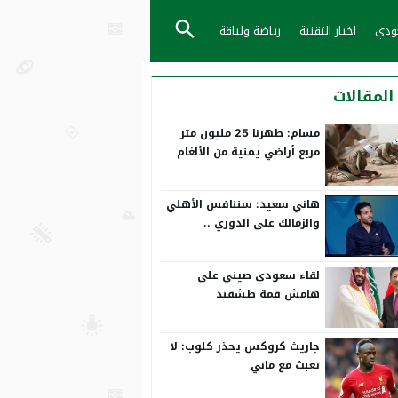
عودي
اخبار التقنية
رياضة ولياقة
المقالات
مسام: طهرنا 25 مليون متر
مربع أراضي يمنية من الألغام
هاني سعيد: سننافس الأهلي
والزمالك على الدوري ..
ورمضان صبحي بياخد الانتقاد
على صدره
لقاء سعودي صيني على
هامش قمة طشقند
جاريث كروكس يحذر كلوب: لا
تعبث مع ماني