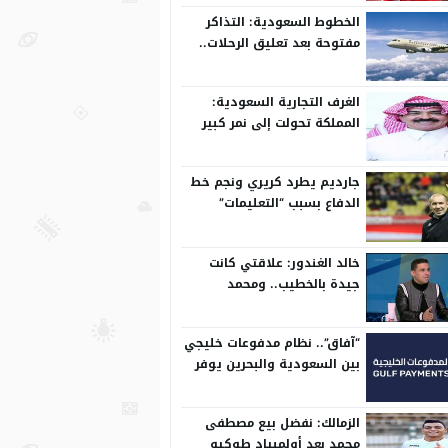
الخطوط السعودية: التذاكر
مفتوحة بعد تعليق الرحلات..
وتعدل مسبقًا
الغرف التجارية السعودية:
المملكة تحولت إلى نمر كبير
على المستوى الدولي
جارديم يطرد كريري ونجم خط
الدفاع بسبب “التعليمات”
خالد الغندور: علاقتي كانت
جيدة بالخطيب.. ومحمد
الشناوي مكنش له وجود لما
كان في بتروجيت
“آفاق”.. نظام مدفوعات خليجي
بين السعودية والبحرين يوفر
بيئة آمنة
الزمالك: نفضل بيع مصطفى
محمد بعد أولمبياد طوكيو