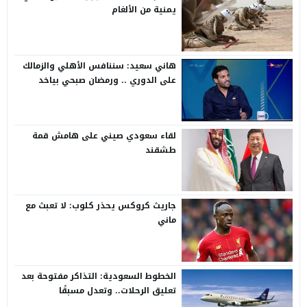
يمنية من الألغام
هاني سعيد: سننافس الأهلي والزمالك
على الدوري .. ورمضان صبحي بياخد
الانتقاد على صدره
لقاء سعودي صيني على هامش قمة
طشقند
جاريث كروكس يحذر كلوب: لا تعبث مع
ماني
الخطوط السعودية: التذاكر مفتوحة بعد
تعليق الرحلات.. وتعدل مسبقًا