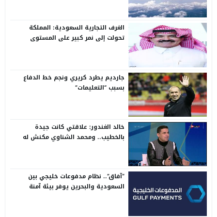
الغرف التجارية السعودية: المملكة
تحولت إلى نمر كبير على المستوى
الدولي
جارديم يطرد كريري ونجم خط الدفاع
بسبب “التعليمات”
خالد الغندور: علاقتي كانت جيدة
بالخطيب.. ومحمد الشناوي مكنش له
وجود لما كان في بتروجيت
“آفاق”.. نظام مدفوعات خليجي بين
السعودية والبحرين يوفر بيئة آمنة