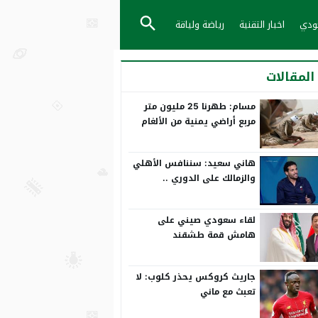
عودي
اخبار التقنية
رياضة ولياقة
المقالات
مسام: طهرنا 25 مليون متر
مربع أراضي يمنية من الألغام
هاني سعيد: سننافس الأهلي
والزمالك على الدوري ..
ورمضان صبحي بياخد الانتقاد
على صدره
لقاء سعودي صيني على
هامش قمة طشقند
جاريث كروكس يحذر كلوب: لا
تعبث مع ماني