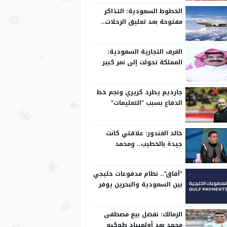
الخطوط السعودية: التذاكر
مفتوحة بعد تعليق الرحلات..
وتعدل مسبقًا
الغرف التجارية السعودية:
المملكة تحولت إلى نمر كبير
على المستوى الدولي
جارديم يطرد كريري ونجم خط
الدفاع بسبب “التعليمات”
خالد الغندور: علاقتي كانت
جيدة بالخطيب.. ومحمد
الشناوي مكنش له وجود لما
كان في بتروجيت
“آفاق”.. نظام مدفوعات خليجي
بين السعودية والبحرين يوفر
بيئة آمنة
الزمالك: نفضل بيع مصطفى
محمد بعد أولمبياد طوكيو