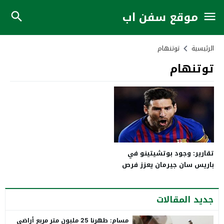
موقع سفن اب
الرئيسية
توتنهام
توتنهام
تقارير: وجود بوتشيتينو في
باريس سان جيرمان يعزز فرص
التعاقد مع ميسي
جديد المقالات
مسام: طهرنا 25 مليون متر مربع أراضي