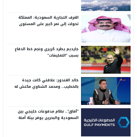
الغرف التجارية السعودية: المملكة
تحولت إلى نمر كبير على المستوى
الدولي
جارديم يطرد كريري ونجم خط الدفاع
بسبب “التعليمات”
خالد الغندور: علاقتي كانت جيدة
بالخطيب.. ومحمد الشناوي مكنش له
وجود لما كان في بتروجيت
“آفاق”.. نظام مدفوعات خليجي بين
السعودية والبحرين يوفر بيئة آمنة