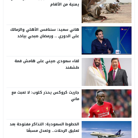
يمنية من الألغام
هاني سعيد: سننافس الأهلي والزمالك
على الدوري .. ورمضان صبحي بياخد
الانتقاد على صدره
لقاء سعودي صيني على هامش قمة
طشقند
جاريث كروكس يحذر كلوب: لا تعبث مع
ماني
الخطوط السعودية: التذاكر مفتوحة بعد
تعليق الرحلات.. وتعدل مسبقًا