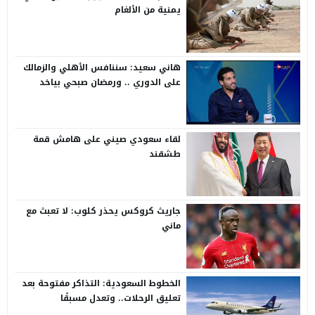
يمنية من الألغام
هاني سعيد: سننافس الأهلي والزمالك
على الدوري .. ورمضان صبحي بياخد
الانتقاد على صدره
لقاء سعودي صيني على هامش قمة
طشقند
جاريث كروكس يحذر كلوب: لا تعبث مع
ماني
الخطوط السعودية: التذاكر مفتوحة بعد
تعليق الرحلات.. وتعدل مسبقًا