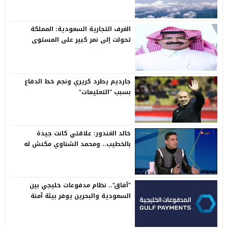
الغرف التجارية السعودية: المملكة
تحولت إلى نمر كبير على المستوى
الدولي
جارديم يطرد كريري ونجم خط الدفاع
بسبب “التعليمات”
خالد الغندور: علاقتي كانت جيدة
بالخطيب.. ومحمد الشناوي مكنش له
وجود لما كان في بتروجيت
“آفاق”.. نظام مدفوعات خليجي بين
السعودية والبحرين يوفر بيئة آمنة