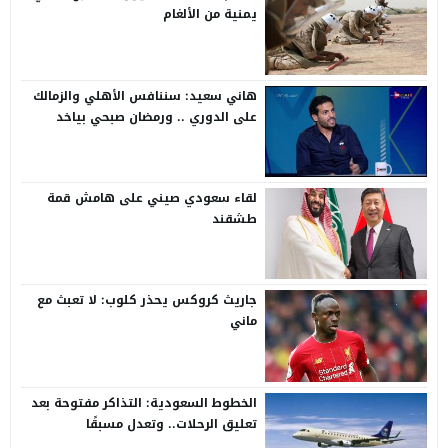
يمنية من الألغام
هاني سعيد: سننافس الأهلي والزمالك
على الدوري .. ورمضان صبحي بياخد
الانتقاد على صدره
لقاء سعودي صيني على هامش قمة
طشقند
جاريث كروكس يحذر كلوب: لا تعبث مع
ماني
الخطوط السعودية: التذاكر مفتوحة بعد
تعليق الرحلات.. وتعدل مسبقًا