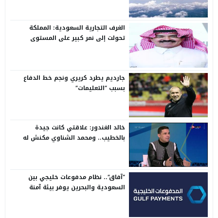
الغرف التجارية السعودية: المملكة
تحولت إلى نمر كبير على المستوى
الدولي
جارديم يطرد كريري ونجم خط الدفاع
بسبب “التعليمات”
خالد الغندور: علاقتي كانت جيدة
بالخطيب.. ومحمد الشناوي مكنش له
وجود لما كان في بتروجيت
“آفاق”.. نظام مدفوعات خليجي بين
السعودية والبحرين يوفر بيئة آمنة