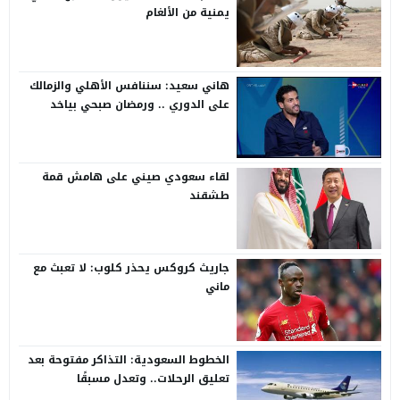
يمنية من الألغام
هاني سعيد: سننافس الأهلي والزمالك
على الدوري .. ورمضان صبحي بياخد
الانتقاد على صدره
لقاء سعودي صيني على هامش قمة
طشقند
جاريث كروكس يحذر كلوب: لا تعبث مع
ماني
الخطوط السعودية: التذاكر مفتوحة بعد
تعليق الرحلات.. وتعدل مسبقًا