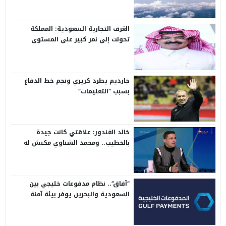
الغرف التجارية السعودية: المملكة
تحولت إلى نمر كبير على المستوى
الدولي
جارديم يطرد كريري ونجم خط الدفاع
بسبب “التعليمات”
خالد الغندور: علاقتي كانت جيدة
بالخطيب.. ومحمد الشناوي مكنش له
وجود لما كان في بتروجيت
“آفاق”.. نظام مدفوعات خليجي بين
السعودية والبحرين يوفر بيئة آمنة