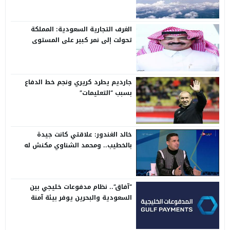
الغرف التجارية السعودية: المملكة
تحولت إلى نمر كبير على المستوى
الدولي
جارديم يطرد كريري ونجم خط الدفاع
بسبب “التعليمات”
خالد الغندور: علاقتي كانت جيدة
بالخطيب.. ومحمد الشناوي مكنش له
وجود لما كان في بتروجيت
“آفاق”.. نظام مدفوعات خليجي بين
السعودية والبحرين يوفر بيئة آمنة