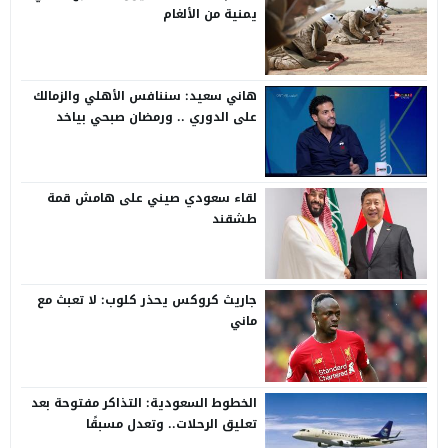
يمنية من الألغام
هاني سعيد: سننافس الأهلي والزمالك
على الدوري .. ورمضان صبحي بياخد
الانتقاد على صدره
لقاء سعودي صيني على هامش قمة
طشقند
جاريث كروكس يحذر كلوب: لا تعبث مع
ماني
الخطوط السعودية: التذاكر مفتوحة بعد
تعليق الرحلات.. وتعدل مسبقًا