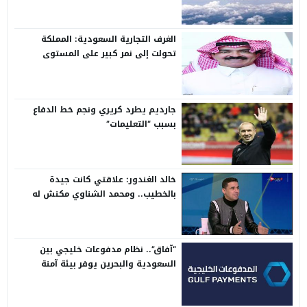
الغرف التجارية السعودية: المملكة
تحولت إلى نمر كبير على المستوى
الدولي
جارديم يطرد كريري ونجم خط الدفاع
بسبب “التعليمات”
خالد الغندور: علاقتي كانت جيدة
بالخطيب.. ومحمد الشناوي مكنش له
وجود لما كان في بتروجيت
“آفاق”.. نظام مدفوعات خليجي بين
السعودية والبحرين يوفر بيئة آمنة