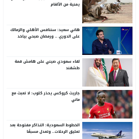
يمنية من الألغام
هاني سعيد: سننافس الأهلي والزمالك
على الدوري .. ورمضان صبحي بياخد
الانتقاد على صدره
لقاء سعودي صيني على هامش قمة
طشقند
جاريث كروكس يحذر كلوب: لا تعبث مع
ماني
الخطوط السعودية: التذاكر مفتوحة بعد
تعليق الرحلات.. وتعدل مسبقًا