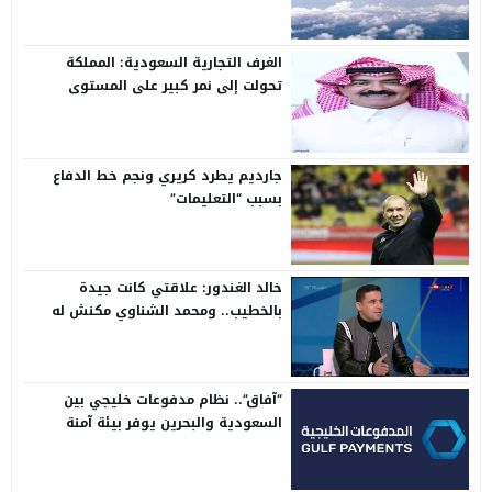
الغرف التجارية السعودية: المملكة
تحولت إلى نمر كبير على المستوى
الدولي
جارديم يطرد كريري ونجم خط الدفاع
بسبب “التعليمات”
خالد الغندور: علاقتي كانت جيدة
بالخطيب.. ومحمد الشناوي مكنش له
وجود لما كان في بتروجيت
“آفاق”.. نظام مدفوعات خليجي بين
السعودية والبحرين يوفر بيئة آمنة