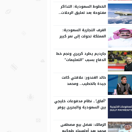
الخطوط السعودية: التذاكر
مفتوحة بعد تعليق الرحلات..
وتعدل مسبقًا
الغرف التجارية السعودية:
المملكة تحولت إلى نمر كبير
على المستوى الدولي
جارديم يطرد كريري ونجم خط
الدفاع بسبب “التعليمات”
خالد الغندور: علاقتي كانت
جيدة بالخطيب.. ومحمد
الشناوي مكنش له وجود لما
كان في بتروجيت
“آفاق”.. نظام مدفوعات خليجي
بين السعودية والبحرين يوفر
بيئة آمنة
الزمالك: نفضل بيع مصطفى
محمد بعد أولمبياد طوكيو