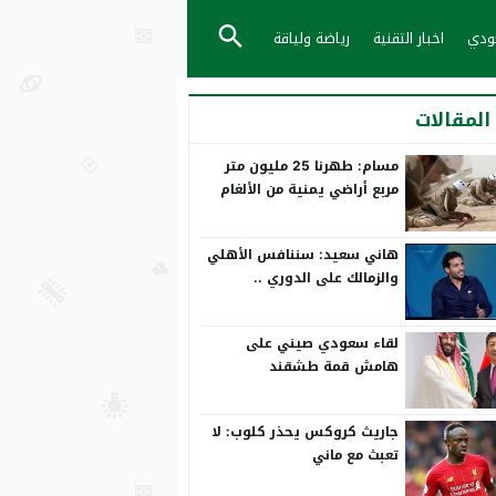
عودي
اخبار التقنية
رياضة ولياقة
المقالات
مسام: طهرنا 25 مليون متر
مربع أراضي يمنية من الألغام
هاني سعيد: سننافس الأهلي
والزمالك على الدوري ..
ورمضان صبحي بياخد الانتقاد
على صدره
لقاء سعودي صيني على
هامش قمة طشقند
جاريث كروكس يحذر كلوب: لا
تعبث مع ماني