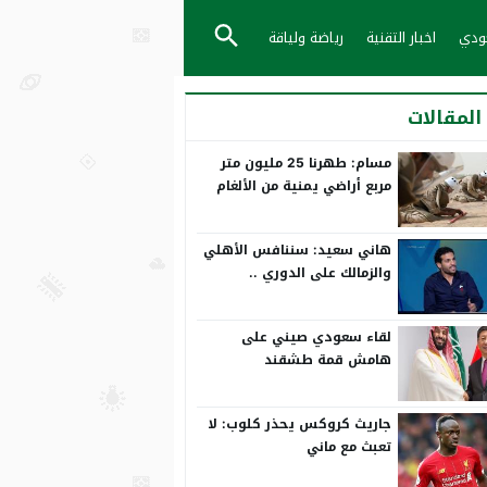
عودي
اخبار التقنية
رياضة ولياقة
المقالات
مسام: طهرنا 25 مليون متر
مربع أراضي يمنية من الألغام
هاني سعيد: سننافس الأهلي
والزمالك على الدوري ..
ورمضان صبحي بياخد الانتقاد
على صدره
لقاء سعودي صيني على
هامش قمة طشقند
جاريث كروكس يحذر كلوب: لا
تعبث مع ماني