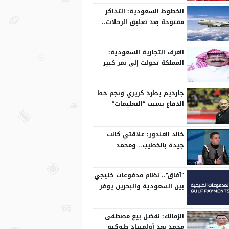
الخطوط السعودية: التذاكر
مفتوحة بعد تعليق الرحلات..
وتعدل مسبقًا
الغرف التجارية السعودية:
المملكة تحولت إلى نمر كبير
على المستوى الدولي
جارديم يطرد كريري ونجم خط
الدفاع بسبب “التعليمات”
خالد الغندور: علاقتي كانت
جيدة بالخطيب.. ومحمد
الشناوي مكنش له وجود لما
كان في بتروجيت
“آفاق”.. نظام مدفوعات خليجي
بين السعودية والبحرين يوفر
بيئة آمنة
الزمالك: نفضل بيع مصطفى
محمد بعد أولمبياد طوكيو